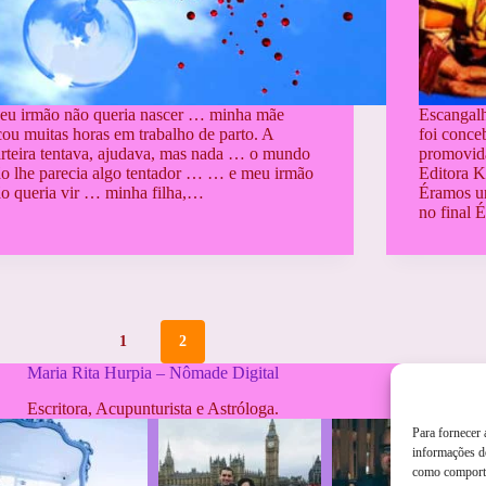
eu irmão não queria nascer … minha mãe
Escangalh
cou muitas horas em trabalho de parto. A
foi conce
rteira tentava, ajudava, mas nada … o mundo
promovida 
o lhe parecia algo tentador … … e meu irmão
Editora K
o queria vir … minha filha,…
Éramos un
no final
1
2
Maria Rita Hurpia – Nômade Digital
Escritora, Acupunturista e Astróloga.
Para fornecer
informações do
como comporta