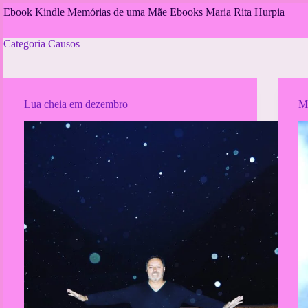
Pular
Ebook Kindle Memórias de uma Mãe
Ebooks Maria Rita Hurpia
para
o
Categoria
Causos
conteúdo
Lua cheia em dezembro
M