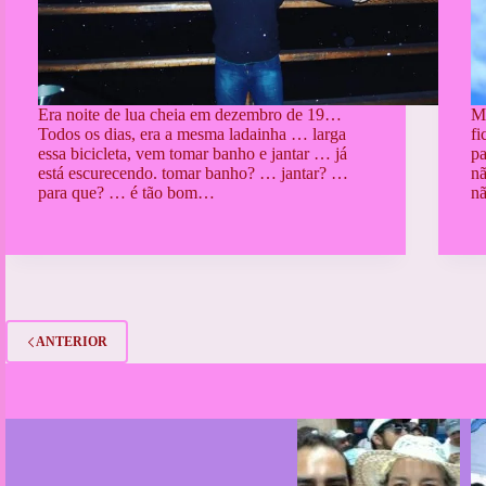
Era noite de lua cheia em dezembro de 19…
M
Todos os dias, era a mesma ladainha … larga
fi
essa bicicleta, vem tomar banho e jantar … já
pa
está escurecendo. tomar banho? … jantar? …
nã
para que? … é tão bom…
nã
ANTERIOR