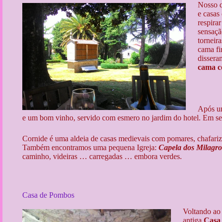
Nosso q
e casas
respira
sensaçã
torneir
cama fi
dissera
cama c
Após um
e um bom vinho, servido com esmero no jardim do hotel. Em seg
Cornide é uma aldeia de casas medievais com pomares, chafariz,
Também encontramos uma pequena Igreja:
Capela dos Milagr
caminho, videiras … carregadas … embora verdes.
Casa de Pombos
Voltando ao
antiga
Casa