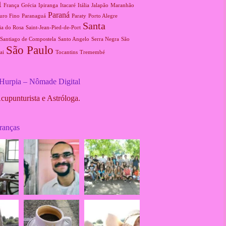
a
França
Grécia
Ipiranga
Itacaré
Itália
Jalapão
Maranhão
Paraná
uro Fino
Paranaguá
Paraty
Porto Alegre
Santa
ia do Rosa
Saint-Jean-Pied-de-Port
Santiago de Compostela
Santo Angelo
Serra Negra
São
São Paulo
ai
Tocantins
Tremembé
 Hurpia – Nômade Digital
Acupunturista e Astróloga.
ranças