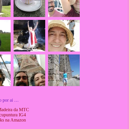
o por ai …
Madeira da MTC
cupuntura IG4
ks na Amazon