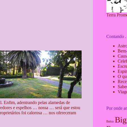
Terra Prom
Contando
Astro
Bem-
Caus
Cele
Escr
Espir
O qu
Recei
Sabe
Viag
l. Enfim, adentrando pelas alamedas de
rredores e espelhos … nossa … será que estou
Por onde a
oprietários foi calorosa … nos ofereceram
Big
Bahia