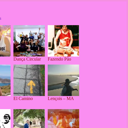
s
Dança Circular
Fazendo Pão
El Camino
Lençois – MA