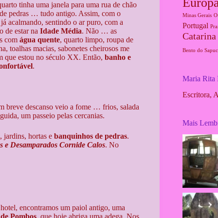
Europ
uarto tinha uma janela para uma rua de chão
 de pedras … tudo antigo. Assim, com o
Minas Gerais
O
r já acalmando, sentindo o ar puro, com a
Portugal
Pra
o de estar na
Idade Média
. Não … as
Catarina
as com
água quente
, quarto limpo, roupa de
na, toalhas macias, sabonetes cheirosos me
Bento do Sapuc
m que estou no século XX. Então,
banho e
onfortável
.
Maria Rita
Escritora, 
 breve descanso veio a fome … frios, salada
uida, um passeio pelas cercanias.
Mais Lemb
 jardins, hortas e
banquinhos de pedras
.
os e Desamparados Cornide Calos
. No
 hotel, encontramos um paiol antigo, uma
 de Pombos
, que hoje abriga uma adega. Nos