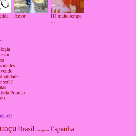
etida
Amor
Há muito tempo
…
 …
logia
estar
os
bridades
evendo
itualidade
e será?
tas
doria Popular
ens
ndarei?
uaçu
Brasil
Espanha
Caçapava