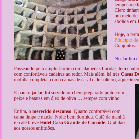
tempos medi
Clero tinham
um meio de c
abolida em 
Hoje, o ter
Princípio d
Conjuntos.
No Jardim d
Passeando pelo amplo Jardim com alamedas floridas, tem chafar
com confortáveis cadeiras ao redor. Mais além, há três
Casas D
mobília completa, como camas de casal e de solteiro, aqueciment
E para o jantar, foi servido um bem preparado prato com
peixe e batatas em óleo de oliva … sempre com vinho.
Enfim, o
merecido descanso
. Quarto confortável com
cama limpa e macia. Noite bem dormida. Café da manhã
e o até breve
Hotel Casa Grande de Cornide
. Gratidão
aos nossos anfitriões.