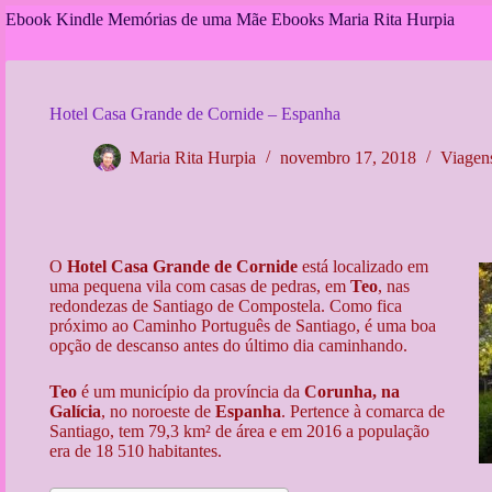
Pular
Ebook Kindle Memórias de uma Mãe
Ebooks Maria Rita Hurpia
para
o
conteúdo
Hotel Casa Grande de Cornide – Espanha
Maria Rita Hurpia
novembro 17, 2018
Viagen
O
Hotel Casa Grande de Cornide
está localizado em
uma pequena vila com casas de pedras, em
Teo
, nas
redondezas de Santiago de Compostela. Como fica
próximo ao Caminho Português de Santiago, é uma boa
opção de descanso antes do último dia caminhando.
Teo
é um município da província da
Corunha, na
Galícia
, no noroeste de
Espanha
. Pertence à comarca de
Santiago, tem 79,3 km² de área e em 2016 a população
era de 18 510 habitantes.